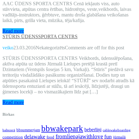
AAC ŪDENS SPORTA CENTRS Cenā iekļauts viss, auto
stāvvieta, atpūtas centra ērtības, hidrotērps, veste,veikbords, laivas
vadītājs-instruktors, ģērbtuve, mantu droša glabāšana veikošanas
laikā, pirts, grilla vieta, mūzika, tēja/kafija.
Read more
STŪRIS ŪDENSSPORTA CENTRS
veiko
23.03.2016
Nekategorizēts
Comments are off for this post
STŪRIS ŪDENSSPORTA CENTRS Veikbords, ūdensslēpošana,
aktīva atpūta uz ūdens Jūrmalā Lielupes pretējā krastā pretī
Dzintariem (Ventspils šosejas 5 km, Varkaļi). “Stūris” piedāvā savu
teritoriju visdažādāko pasākumu organizēšanai. Dodies turp un
atpūties pasakainā Lielupes ielokā! “STŪRĪ” sev nodarbi atradīs kā
ūdenssporta entuziasti ar stāžu, tā arī iesācēji, līdzjutēji, draugi un
ģimenes locekļi – no vismazākajiem līdz pat […]
Read more
Birkas
bbwakepark
beberliņi
bbsummerjam
baltezerā
cablewakeboarding
delawake
fromliepajawithlove
fun
competition
food
jūrmalā