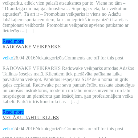
veikparku, atliek vien palasīt atsauksmes par to. Viena no tām –
“Draudziga un majiga atmosfera… Superiga vieta, kur veikot un
atpusties”. Tā arī ir – Promobius veikparks ir viens no Ādažu
labākajiem sporta centriem, kur jau iepriekš ir organizēti Latvijas
čempionāti veikbordā. Promobius veikparks apvieno patīkamo ar
lietderīgo – […]
Read more
RADOWAKE VEIKPARKS
veiko
26.04.2016
Nekategorizēts
Comments are off for this post
RADOWAKE VEIKPARKS Radowake veikparks atrodas Ādažos
Tallinas šosejas malā. Klientiem tiek piedāvāta patīkama laika
pavadīšana veikojot. Papildus iespējama SUP dēļu noma un grils
gaļas cepšanai. Radowake par savu pamatvērtību uzskata atsaucīgus
un zinošus instruktorus, modernu un labu nomas inventāru un labi
nospriegotu un piemērotu gan iesācējiem, gan profesionāļiem veika
kabeli. Parkā ir trīs konstrukcijas – […]
Read more
VECĀĶU JAHTU KLUBS
veiko
24.04.2016
Nekategorizēts
Comments are off for this post