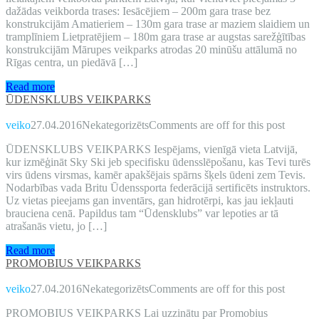
dažādas veikborda trases: Iesācējiem – 200m gara trase bez
konstrukcijām Amatieriem – 130m gara trase ar maziem slaidiem un
tramplīniem Lietpratējiem – 180m gara trase ar augstas sarežģītības
konstrukcijām Mārupes veikparks atrodas 20 minūšu attālumā no
Rīgas centra, un piedāvā […]
Read more
ŪDENSKLUBS VEIKPARKS
veiko
27.04.2016
Nekategorizēts
Comments are off for this post
ŪDENSKLUBS VEIKPARKS Iespējams, vienīgā vieta Latvijā,
kur izmēģināt Sky Ski jeb specifisku ūdensslēpošanu, kas Tevi turēs
virs ūdens virsmas, kamēr apakšējais spārns šķels ūdeni zem Tevis.
Nodarbības vada Britu Ūdenssporta federācijā sertificēts instruktors.
Uz vietas pieejams gan inventārs, gan hidrotērpi, kas jau iekļauti
brauciena cenā. Papildus tam “Ūdensklubs” var lepoties ar tā
atrašanās vietu, jo […]
Read more
PROMOBIUS VEIKPARKS
veiko
27.04.2016
Nekategorizēts
Comments are off for this post
PROMOBIUS VEIKPARKS Lai uzzinātu par Promobius