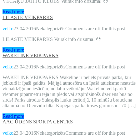
VECĀĶU JAHTU KLUBS Vairāk info drīzumā! 🙂
Read more
LILASTE VEIKPARKS
veiko
23.04.2016
Nekategorizēts
Comments are off for this post
LILASTE VEIKPARKS Vairāk info drīzumā! 🙂
Read more
WAKELINE VEIKPARKS
veiko
23.04.2016
Nekategorizēts
Comments are off for this post
WAKELINE VEIKPARKS Wakeline ir neliels privāts parks, kur
jebkurš ir īpaši gaidīts. Mājīgā atmosfēra un īpašā attieksme neatstās
vienaldzīgu ne iesācēju, ne labu veikotāju. Wakeline veikparkā
vienmēr piparmētru tēja un pleds vai atspirdzinošs dzēriens būs no
sirds! Parks atrodas Salaspils lauku teritorijā, 10 minūšu brauciena
attālumā no Dienvidu tilta. Kopējais parka trases garums ir 170 […]
Read more
AAC ŪDENS SPORTA CENTRS
veiko
23.04.2016
Nekategorizēts
Comments are off for this post