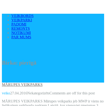
VEIKBORDS
VEIKPARKI
PADOMI
REMONTS
NOTIKUMI
PAR MUMS
Birka:
pierīgā
MĀRUPES VEIKPARKS
veiko
27.04.2016
Nekategorizēts
Comments are off for this post
MĀRUPES VEIKPARKS Mārupes veikparks jeb MWP ir viens no
lielākajiem veikborda parkiem Latvijā, kur vienuviet pieejamas 3