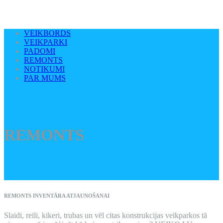
VEIKBORDS
VEIKPARKI
PADOMI
REMONTS
NOTIKUMI
PAR MUMS
REMONTS
REMONTS INVENTĀRA ATJAUNOŠANAI
Slaidi, reili, kikeri, trubas un vēl citas konstrukcijas veikparkos tā