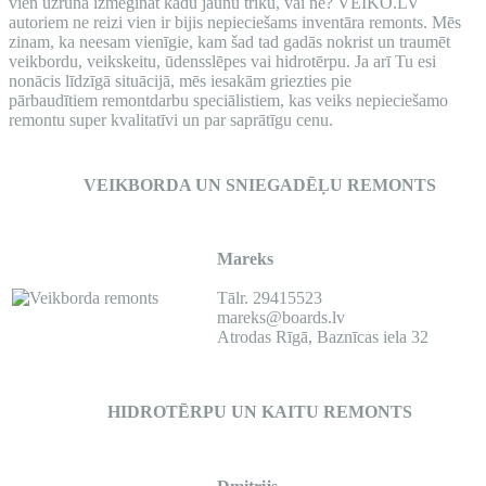
vien uzrunā izmēģināt kādu jaunu triku, vai ne? VEIKO.LV
autoriem ne reizi vien ir bijis nepieciešams inventāra remonts. Mēs
zinam, ka neesam vienīgie, kam šad tad gadās nokrist un traumēt
veikbordu, veikskeitu, ūdensslēpes vai hidrotērpu. Ja arī Tu esi
nonācis līdzīgā situācijā, mēs iesakām griezties pie
pārbaudītiem remontdarbu speciālistiem, kas veiks nepieciešamo
remontu super kvalitatīvi un par saprātīgu cenu.
VEIKBORDA UN
SNIEGADĒĻU REMONTS
Mareks
Tālr. 29415523
mareks@boards.lv
Atrodas Rīgā, Baznīcas iela 32
HIDROTĒRPU UN KAITU REMONTS